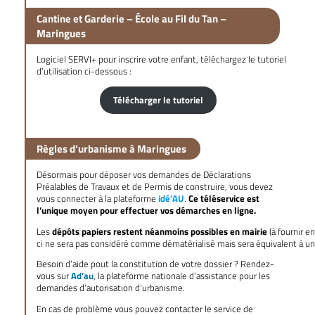
Cantine et Garderie – École au Fil du Tan –
Maringues
Logiciel SERVI+ pour inscrire votre enfant, téléchargez le tutoriel
d’utilisation ci-dessous :
Télécharger le tutoriel
Règles d’urbanisme à Maringues
Désormais pour déposer vos demandes de Déclarations
Préalables de Travaux et de Permis de construire, vous devez
vous connecter à la plateforme
idé’AU
.
Ce téléservice est
l’unique moyen pour effectuer vos démarches en ligne.
Les
dépôts papiers restent néanmoins possibles
en mairie
(à fournir e
ci ne sera pas considéré comme dématérialisé mais sera équivalent à un
Besoin d’aide pout la constitution de votre dossier ? Rendez-
vous sur
Ad’au
, la plateforme nationale d’assistance pour les
demandes d’autorisation d’urbanisme.
En cas de problème vous pouvez contacter le service de